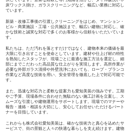
床ワックス掛け、ガラスクリーニングなど、幅広い業務に対応し
ています。
新築・改修工事後の引渡しクリーニングをはじめ、マンション・
ビル・商業施設・工場・公共施設まで、幅広い建物に対応し、確
かな技術と誠実な対応で多くのお客様から信頼をいただいていま
す。
私たちは、ただ汚れを落とすだけではなく、建物本来の価値を最
大限に引き出すことを使命としています。建材や仕上げ材の特性
を熟知したスタッフが、現場ごとに最適な施工方法を選定し、細
部にまでこだわった高品質な仕上がりを実現します。高所作業が
必要な外部ガラス清掃や外壁洗浄においても、ロープ・ブランコ
作業など高度な技術を用い、安全管理を徹底した上で対応可能で
す。
また、迅速な対応力と柔軟な提案力も愛知美装の強みです。工期
やご予算、現場条件に合わせた無駄のない施工計画を立案し、ス
ムーズな引渡しや建物運用をサポートします。現場でのマナーや
報告・連絡・相談を大切にし、安心してお任せいただけるパート
ナーを目指しています。
これからも株式会社愛知美装は、確かな技術力と真心を込めたサ
ービスで、街の景観と人々の快適な暮らしを支え続けます。建物